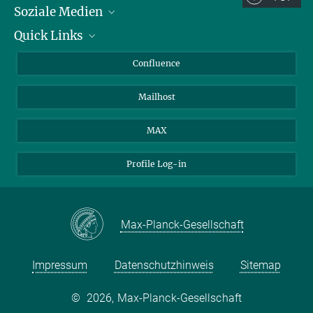
Soziale Medien
Quick Links
LinkedIn
BlueSky
Für Journalisten und Journalistinnen
Confluence
Facebook
Über Tiere in der Forschung
Mailhost
YouTube
Ihr Weg zu uns
Instagram
MAX
Profile Log-in
Max-Planck-Gesellschaft
Impressum
Datenschutzhinweis
Sitemap
©
2026, Max-Planck-Gesellschaft