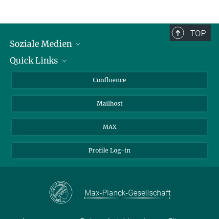
TOP
Soziale Medien
Quick Links
LinkedIn
BlueSky
Für Journalisten und Journalistinnen
Confluence
Facebook
Über Tiere in der Forschung
Mailhost
YouTube
Ihr Weg zu uns
Instagram
MAX
Profile Log-in
Max-Planck-Gesellschaft