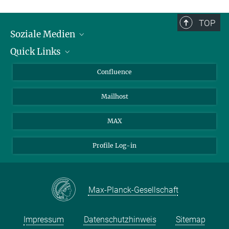
TOP
Soziale Medien
Quick Links
LinkedIn
BlueSky
Für Journalisten und Journalistinnen
Confluence
Facebook
Über Tiere in der Forschung
Mailhost
YouTube
Ihr Weg zu uns
Instagram
MAX
Profile Log-in
Max-Planck-Gesellschaft
Impressum
Datenschutzhinweis
Sitemap