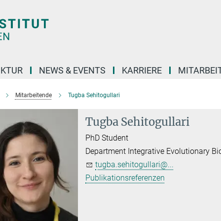
UKTUR
NEWS & EVENTS
KARRIERE
MITARBEI
Mitarbeitende
Tugba Sehitogullari
Tugba Sehitogullari
PhD Student
Department Integrative Evolutionary Bi
tugba.sehitogullari@...
Publikationsreferenzen