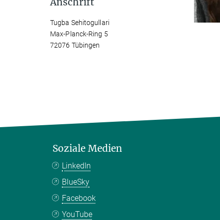
Anschrift
Tugba Sehitogullari
Max-Planck-Ring 5
72076 Tübingen
Soziale Medien
LinkedIn
BlueSky
Facebook
YouTube