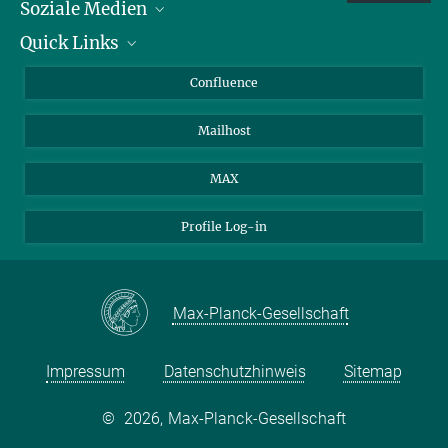
Soziale Medien
Quick Links
LinkedIn
BlueSky
Für Journalisten und Journalistinnen
Confluence
Facebook
Über Tiere in der Forschung
Mailhost
YouTube
Ihr Weg zu uns
Instagram
MAX
Profile Log-in
Max-Planck-Gesellschaft
Impressum
Datenschutzhinweis
Sitemap
©
2026, Max-Planck-Gesellschaft