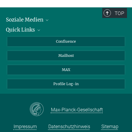
zeitgenössische Kunst sowie die wissenschaftliche und kulturelle
Bildung.
Dr. Jeanette Müller
TOP
Soziale Medien
Press Office
presse-bio@...
Quick Links
LinkedIn
BlueSky
Für Journalisten und Journalistinnen
Confluence
Facebook
Über Tiere in der Forschung
Mailhost
YouTube
Ihr Weg zu uns
Instagram
MAX
Profile Log-in
Max-Planck-Gesellschaft
Impressum
Datenschutzhinweis
Sitemap