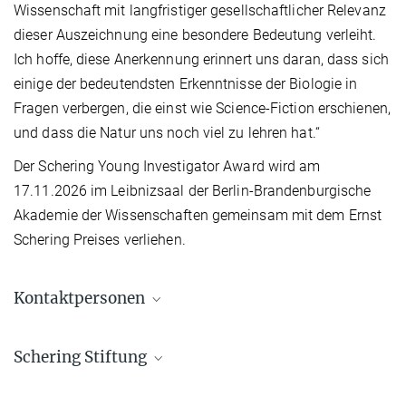
Wissenschaft mit langfristiger gesellschaftlicher Relevanz
dieser Auszeichnung eine besondere Bedeutung verleiht.
Ich hoffe, diese Anerkennung erinnert uns daran, dass sich
einige der bedeutendsten Erkenntnisse der Biologie in
Fragen verbergen, die einst wie Science-Fiction erschienen,
und dass die Natur uns noch viel zu lehren hat.“
Der Schering Young Investigator Award wird am
17.11.2026 im Leibnizsaal der Berlin-Brandenburgische
Akademie der Wissenschaften gemeinsam mit dem Ernst
Schering Preises verliehen.
Kontaktpersonen
Dr. Can Aztekin
Schering Stiftung
Max Planck Research Group Leader
can.aztekin@...
Die
Schering Stiftung
fördert Lebenswissenschaften,
Structural Regeneration