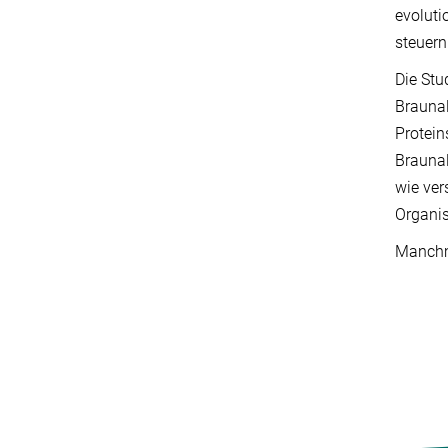
evoluti
steuern
Die Stu
Braunal
Protein
Braunal
wie ver
Organis
Manchma