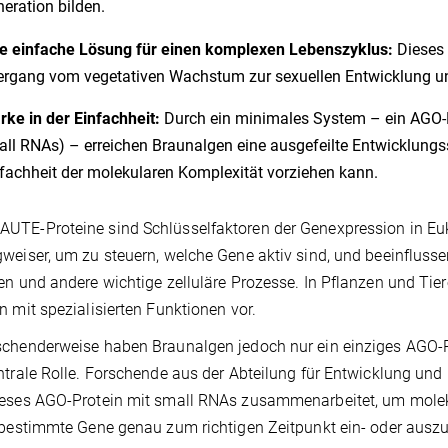
eration bilden.
e einfache Lösung für einen komplexen Lebenszyklus:
Dieses 
rgang vom vegetativen Wachstum zur sexuellen Entwicklung und
rke in der Einfachheit:
Durch ein minimales System – ein AGO-P
ll RNAs) – erreichen Braunalgen eine ausgefeilte Entwicklungss
fachheit der molekularen Komplexität vorziehen kann.
TE-Proteine sind Schlüsselfaktoren der Genexpression in Euk
weiser, um zu steuern, welche Gene aktiv sind, und beeinfluss
en und andere wichtige zelluläre Prozesse. In Pflanzen und T
n mit spezialisierten Funktionen vor.
chenderweise haben Braunalgen jedoch nur ein einziges AGO-Pr
ntrale Rolle. Forschende aus der Abteilung für Entwicklung un
ieses AGO-Protein mit small RNAs zusammenarbeitet, um mole
 bestimmte Gene genau zum richtigen Zeitpunkt ein- oder auszu