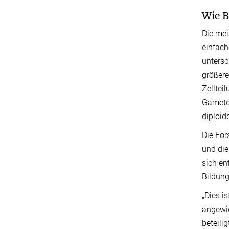
Wie B
Die mei
einfac
untersc
größere
Zelltei
Gametop
diploid
Die For
und die
sich en
Bildung
„Dies i
angewie
beteili