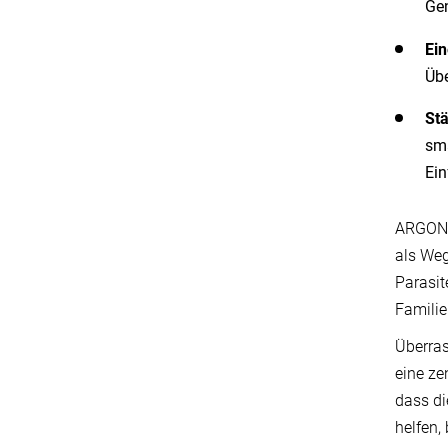
Gen
Ein
Übe
Stä
sma
Ein
ARGONAU
als Weg
Parasit
Familie
Überras
eine ze
dass d
helfen,