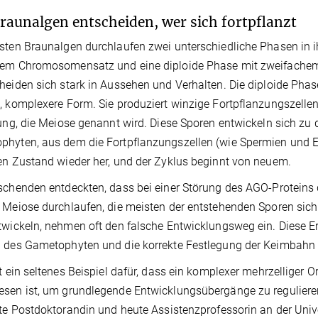
raunalgen entscheiden, wer sich fortpflanzt
sten Braunalgen durchlaufen zwei unterschiedliche Phasen in 
hem Chromosomensatz und eine diploide Phase mit zweifache
heiden sich stark in Aussehen und Verhalten. Die diploide Phas
, komplexere Form. Sie produziert winzige Fortpflanzungszellen
lung, die Meiose genannt wird. Diese Sporen entwickeln sich zu
hyten, aus dem die Fortpflanzungszellen (wie Spermien und Eiz
en Zustand wieder her, und der Zyklus beginnt von neuem.
schenden entdeckten, dass bei einer Störung des AGO-Protein
 Meiose durchlaufen, die meisten der entstehenden Sporen sich 
twickeln, nehmen oft den falsche Entwicklungsweg ein. Diese Er
 des Gametophyten und die korrekte Festlegung der Keimbahn 
st ein seltenes Beispiel dafür, dass ein komplexer mehrzelliger
sen ist, um grundlegende Entwicklungsübergänge zu regulieren“
gte Postdoktorandin und heute Assistenzprofessorin an der Unive