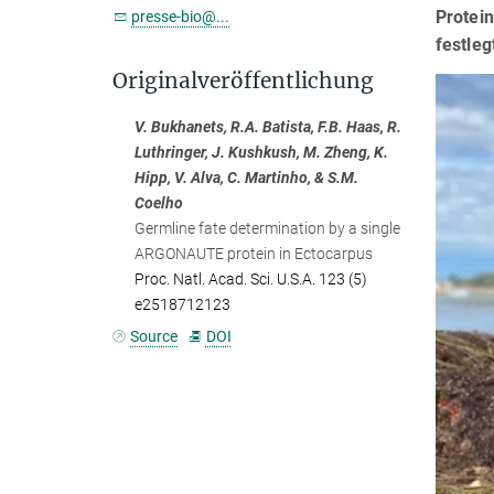
Protei
presse-bio@...
festleg
Originalveröffentlichung
V. Bukhanets, R.A. Batista, F.B. Haas, R.
Luthringer, J. Kushkush, M. Zheng, K.
Hipp, V. Alva, C. Martinho, & S.M.
Coelho
Germline fate determination by a single
ARGONAUTE protein in Ectocarpus
Proc. Natl. Acad. Sci. U.S.A. 123 (5)
e2518712123
Source
DOI