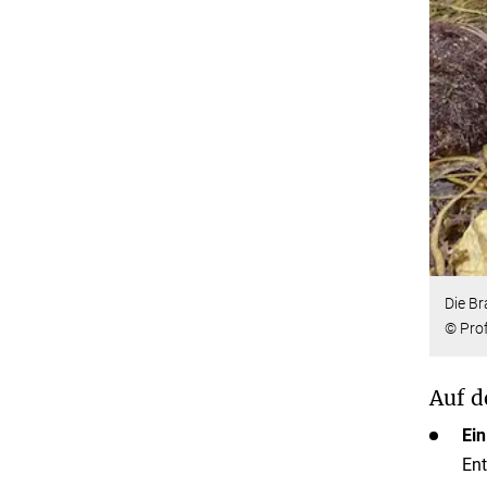
Die B
© Prof
Auf d
Ein
Ent