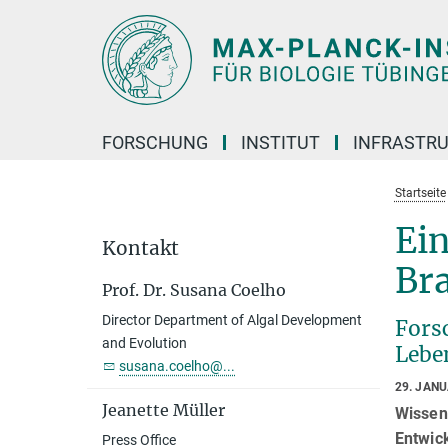
Hauptinhalt
FORSCHUNG
INSTITUT
INFRASTR
Startseite
Ein
Kontakt
Bra
Prof. Dr. Susana Coelho
Director Department of Algal Development
Fors
and Evolution
Lebe
susana.coelho@...
29. JAN
Jeanette Müller
Wissens
Entwic
Press Office