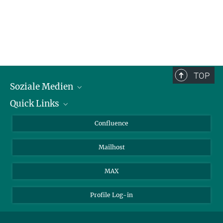
TOP
Soziale Medien
Quick Links
LinkedIn
BlueSky
Für Journalisten und Journalistinnen
Confluence
Facebook
Über Tiere in der Forschung
Mailhost
YouTube
Ihr Weg zu uns
Instagram
MAX
Profile Log-in